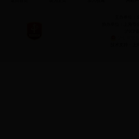
返回首页
设为主页
加入收藏
网站声
主办单位：
协办单位：上海市
沪ICP备
沪公网安备 3
技术支持：上