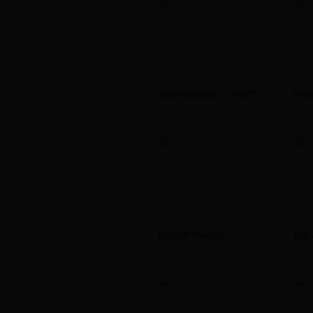
五谷丰登闹金秋——丰收节
用羊
桃花人家桃花盛开2
桃花