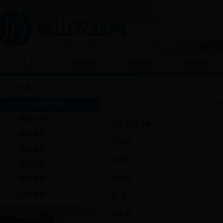
首 页
农业概况
农业新闻
公告通知
金山三农服务热线
您当前所在位置：
首页
>
金山三农服
热线介绍
更多市级专家
服务规范
王琪昶
热线新闻
许伟琦
技术问答
高文琦
市级专家
区级专家
陈 谊
陈龙英