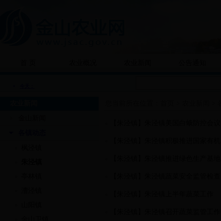
首 页
农业概况
农业新闻
公告通知
农业新闻
您当前所在位置：
首页
>
农业新闻
>
金山新闻
【朱泾镇】朱泾镇美国白蛾防控会议
各镇动态
【朱泾镇】朱泾镇积极推进国家有机
枫泾镇
【朱泾镇】朱泾镇推进绿色生产基地
朱泾镇
亭林镇
【朱泾镇】朱泾镇蔬菜安全监管检查
漕泾镇
【朱泾镇】朱泾镇上半年蔬菜工作
山阳镇
【朱泾镇】朱泾镇召开蔬菜监管工作
金山卫镇