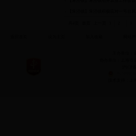
【朱泾镇】朱泾镇召开农业工作会议
【朱泾镇】朱泾镇积极应对一号台风
共4页
首页
上一页
1
2
3
返回首页
设为主页
加入收藏
网站声
主办单位：
协办单位：上海市
沪ICP备
沪公网安备 3
技术支持：上